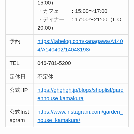
15:00）
・カフェ ：15:00〜17:00
・ディナー ：17:00〜21:00（L.O
20:00）
予約
https://tabelog.com/kanagawa/A140
4/A140402/14048198/
TEL
046-781-5200
定休日
不定休
公式HP
https://ghghgh.jp/blogs/shoplist/gard
enhouse-kamakura
公式Inst
https://www.instagram.com/garden_
agram
house_kamakura/