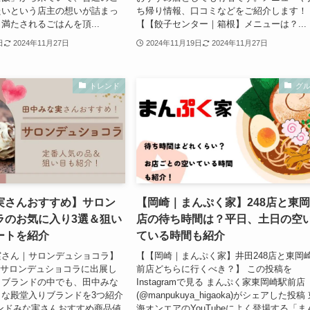
たいという店主の想いが詰まっ
ち帰り情報、口コミなどをご紹介します！
満たされるごはんを頂...
【【餃子センター｜箱根】メニューは？...
日
2024年11月27日
2024年11月19日
2024年11月27日
トレンド
グ
実さんおすすめ】サロン
【岡崎｜まんぷく家】248店と東
ラのお気に入り3選＆狙い
店の待ち時間は？平日、土日の空
ートを紹介
ている時間も紹介
実さん｜サロンデュショコラ】
【【岡崎｜まんぷく家】井田248店と東岡
 サロンデュショコラに出展し
前店どちらに行くべき？】 この投稿を
ラブランドの中でも、田中みな
Instagramで見る まんぷく家東岡崎駅前店
な殿堂入りブランドを3つ紹介
(@manpukuya_higaoka)がシェアした投稿
ンドみな実さんおすすめ商品値
海オンエアのYouTubeによく登場する「ま