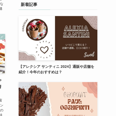
はな
新着記事
購
ルメ
【アレクシア サンティニ 2024】通販や店舗を
紹介！今年のおすすめは？
や
情
富
セン
んの
持