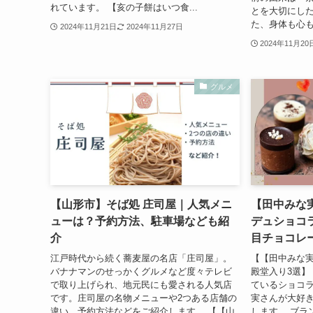
れています。 【亥の子餅はいつ食...
とを大切にし
た、身体も心も
2024年11月21日
2024年11月27日
2024年11月20
グルメ
【山形市】そば処 庄司屋｜人気メニ
【田中みな
ューは？予約方法、駐車場なども紹
デュショコ
介
目チョコレ
江戸時代から続く蕎麦屋の名店「庄司屋」。
【【田中みな
バナナマンのせっかくグルメなど度々テレビ
殿堂入り3選】
で取り上げられ、地元民にも愛される人気店
ているショコ
です。庄司屋の名物メニューや2つある店舗の
実さんが大好き
違い、予約方法などをご紹介します。 【【山
します。 ブラ