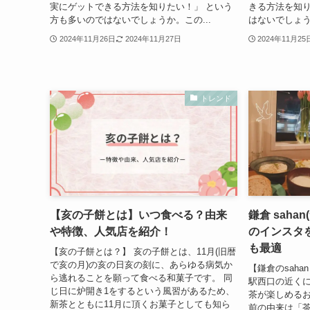
実にゲットできる方法を知りたい！」 という
きる方法を知り
方も多いのではないでしょうか。この...
はないでしょう
2024年11月26日
2024年11月27日
2024年11月25
トレンド
【亥の子餅とは】いつ食べる？由来
鎌倉 sah
や特徴、人気店を紹介！
のインスタ
も最適
【亥の子餅とは？】 亥の子餅とは、11月(旧暦
で亥の月)の亥の日亥の刻に、あらゆる病気か
【鎌倉のsahan
ら逃れることを願って食べる和菓子です。 同
駅西口の近く
じ日に炉開き1をするという風習があるため、
茶が楽しめるお
新茶とともに11月に頂くお菓子としても知ら
前の由来は「