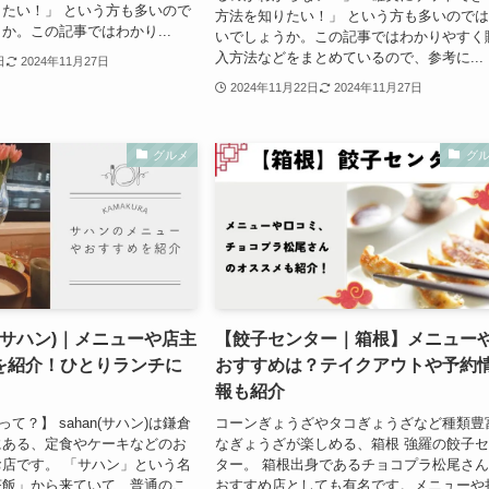
たい！」 という方も多いので
方法を知りたい！」 という方も多いので
か。この記事ではわかり...
いでしょうか。この記事ではわかりやすく
入方法などをまとめているので、参考に...
日
2024年11月27日
2024年11月22日
2024年11月27日
グルメ
グ
an(サハン)｜メニューや店主
【餃子センター｜箱根】メニュー
を紹介！ひとりランチに
おすすめは？テイクアウトや予約
報も紹介
って？】 sahan(サハン)は鎌倉
コーンぎょうざやタコぎょうざなど種類豊
にある、定食やケーキなどのお
なぎょうざが楽しめる、箱根 強羅の餃子
店です。 「サハン」という名
ター。 箱根出身であるチョコプラ松尾さ
茶飯」から来ていて、普通のこ
おすすめ店としても有名です。メニューや